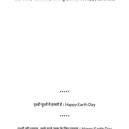
*****
पृथ्वी फूलों में हंसती है। Happy Earth Day
*****
पृथ्वी की परवाह, आने वाले जन्म के लिए परवाह। Happy Earth Day