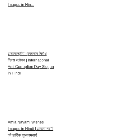
Images in Hin...
अंतरराष्ट्रीय भ्रष्टाचार निरोध
दिवस स्लोगन | International
Anti Corruption Day Slogan
In Hindi
Amla Navami Wishes
Images in Hindi | आंवला नवमी
की हार्दिक शुभकामनाएं