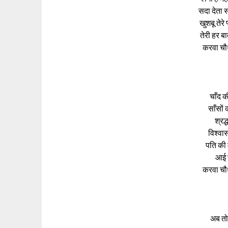
सदा देता स
खुशबू तेरे
तेरी हर ब
करवा चौ
चाँद 
साँसों
श्रद
विश्वा
पति की
आई ह
करवा चौ
अब तो