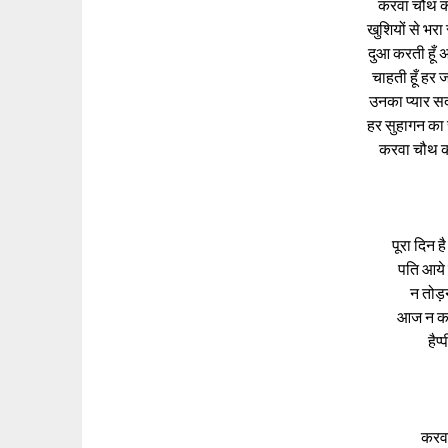
करवा चौथ का
खुशियों से भर
दुआ करती हूँ अ
चाहती हूँ हर
उनका प्यार सद
हर सुहागन का 
करवा चौथ की
पूरा दिन 
पति आये 
न तोड़
आज न कर
हैप
करव