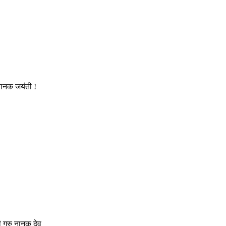
 नानक जयंती !
ी गुरु नानक देव