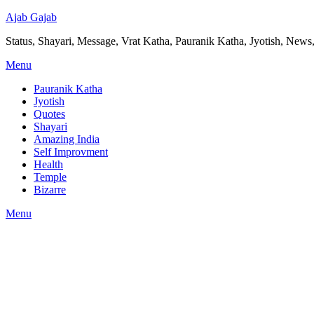
Ajab Gajab
Status, Shayari, Message, Vrat Katha, Pauranik Katha, Jyotish, News,
Menu
Pauranik Katha
Jyotish
Quotes
Shayari
Amazing India
Self Improvment
Health
Temple
Bizarre
Menu