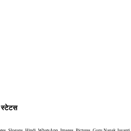
स्टेटस
otes, Slogans, Hindi, WhatsApp, Images, Pictures, Guru Nanak Jayant