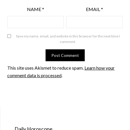
NAME
*
EMAIL
*
Save my name, email, and website in this browser for the next time I
comment.
This site uses Akismet to reduce spam.
Learn how your
comment data is processed
.
Daily Horoscope