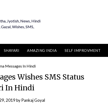
tha, Jyotish, News, Hindi
, Gazal, Wishes, SMS,
SHAYARI
AMAZING INDIA
SELF IMPROVMENT
ges Wishes SMS Status
i In Hindi
29, 2019
by
Pankaj Goyal