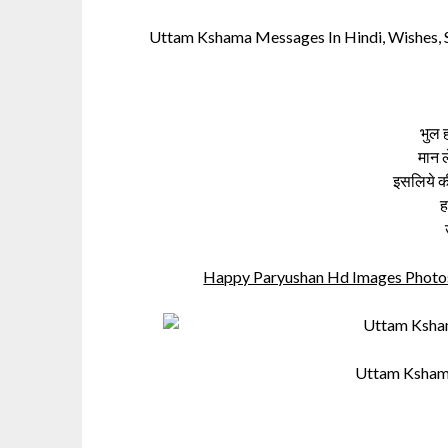
Uttam Kshama Messages In Hindi, Wishes, 
भुल ह
मान ल
इसलिये क
ह
Happy Paryushan Hd Images Photos
Uttam Ksham