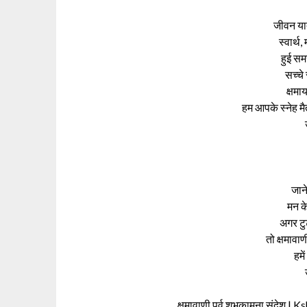
जीवन यात
स्वार्थ
हुई सम
सच्चे 
क्षमा
हम आपके स्नेह मै
जाने
मन के
अगर टु
तो क्षमावाण
हमे
क्षमावाणी पर्व शुभकामना संदेश