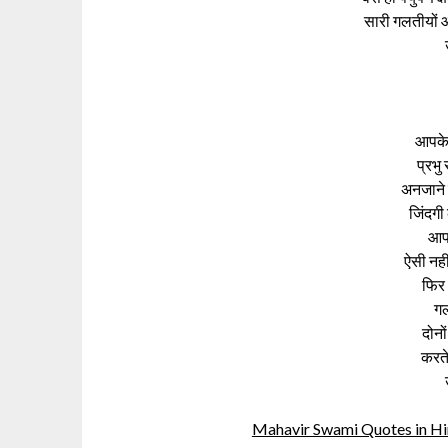
सारी गलतीयों औ
आपके
प्रभु
अनजाने म
जिंदगी
आपक
ऐसी नही
फिर 
गल
दोनो
करते
Mahavir Swami Quotes in Hindi