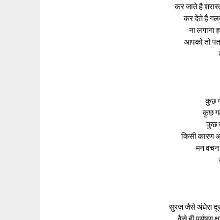
कर जाते है शरारत
कर देते है गल
ना लगाना ह
आपको तो पता 
कुछ 
कुछ ग
कुछ 
किसी कारण आ
मन वचन क
सुरज जैसे अंधेरा दूर
वैसे ही पर्युषण 