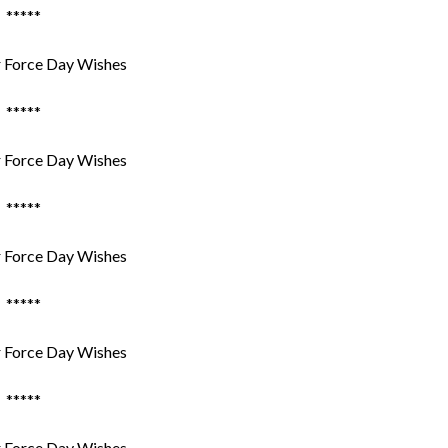
*****
*****
*****
*****
*****