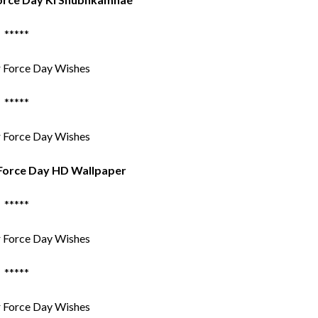
*****
*****
 Force Day HD Wallpaper
*****
*****