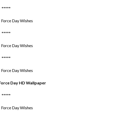
*****
*****
*****
 Force Day HD Wallpaper
*****