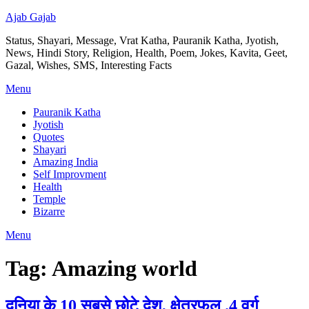
Ajab Gajab
Status, Shayari, Message, Vrat Katha, Pauranik Katha, Jyotish,
News, Hindi Story, Religion, Health, Poem, Jokes, Kavita, Geet,
Gazal, Wishes, SMS, Interesting Facts
Menu
Pauranik Katha
Jyotish
Quotes
Shayari
Amazing India
Self Improvment
Health
Temple
Bizarre
Menu
Tag:
Amazing world
दुनिया के 10 सबसे छोटे देश, क्षेत्रफल .4 वर्ग