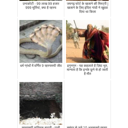
उनाकोटी - 99 लाख 99 हजार
जयगढ़ फोर्ट के खजाने की मिस्ट्री |
999 मूर्तियां, क्या है रहस्य
खजाने के लिए इंदिरा गांधी ने खुदवा
दिया था किला
धर्म ग्रंथों में वर्णिंत 9 रहस्यमयी जीव
इगुनगुन - यह कहलाते है ज़िंदा भूत,
मान्यता है कि इनके छूने से हो जाती
है मौत
रहस्यमयी तांत्रिक बावड़ी - पानी
समंदर से जुड़े 10 अनसुलझे रहस्य,