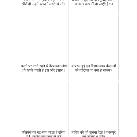
पीते ही लड़ने-झगड़ने लगते थे लोग
जानकर आप भी हो जाएंगे हैरान
धरती पर कभी रहते थे दैत्याकार लोग
वायरल हुई इन विशालकाय कंकालों
! ये खोजे करती है इस और इशारा।
की फोटोज़ का क्या है रहस्य?
एलियंस का गढ़ माना जाता है एरिया
बारिश की पूर्व सूचना देता है कानपुर
51, जानिए इस जगह से जुड़े
का जगन्नाथ मंदिर