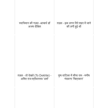
स्वाभिमान की गज़ल -आचार्य डॉ
ग़ज़ल - इक लगन तिरे शहर में जाने
अजय दीक्षित
की लगी हुई थी
ग़ज़ल - तो देखते (To Dekhte) -
पुष्प वाटिका में सीया राम - मनीष
अमित राज श्रीवास्तव 'अर्श'
नंदवाना 'चित्रकार'