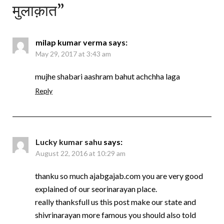
मुलाक़ात
”
milap kumar verma
says:
May 29, 2017 at 3:43 am
mujhe shabari aashram bahut achchha laga
Reply
Lucky kumar sahu
says:
August 22, 2016 at 10:29 am
thanku so much ajabgajab.com you are very good
explained of our seorinarayan place.
really thanksfull us this post make our state and
shivrinarayan more famous you should also told