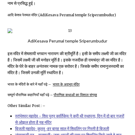
नाम से प्रसिद्ध हुई।
आदि केशव पेरुमल मंदिर (AdiKesava Perumal temple Sriperumbudur)
AdiKesava Perumal temple Sriperumbudur
इस मंदिर में शेषशायी भगवान नारायण की श्रीमूर्ति है। इसी के समीप लक्ष्मी जी का मंदिर
है। जिसमें लक्ष्मी जी की मनोहर मूर्ति है। इसके नजदीक ही रामचंद्र जी का मंदिर है।
मंदिर के घेरे के बाहर अनंतसर नामक एक सरोवर है। जिसके समीप रामानुजस्वामी का
मंदिर है। जिसमें उनकी मूर्ति स्थापित है।
भारत के मंदिरों के बारे में यहाँ पढ़े –
भारत के अदभुत मंदिर
सम्पूर्ण पौराणिक कहानियाँ यहाँ पढ़े –
पौराणिक कथाओं का विशाल संग्रह
Other Similar Post : –
स्तंभेश्वर महादेव – शिव पुत्र कार्तिकेय ने करी थी स्थापना, दिन में दो बार नज़रों
से ओझल होता है यह मंदिर
बिजली महादेव- कुल्लू -हर बारह साल में शिवलिंग पर गिरती है बिजली
जंगमवाड़ी मठ – वाराणसी : जहा अपनों की मृत्यु पर शिवलिंग किये जाते हे दान