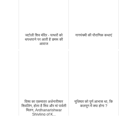
जटोली शिव मंदिर - पत्थरों को
नागपंचमी की पौराणिक कथाएं
थपथपाने पर आती है डमरू की
आवाज
विश्व का एकमात्र अर्धनारीश्वर
युधिष्ठर को पूर्ण आभास था, कि
शिवलिंग, होता है शिव और मां पार्वती
कलयुग में क्या होगा ?
मिलन, Ardhanarishwar
Shivling of K...