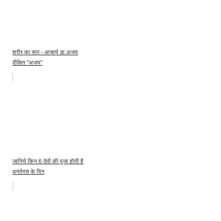
शरीर का सार - आचार्य डा.अजय
दीक्षित "अजय"
जानिये किन 6 देवों की पूजा होती है
धनतेरस के दिन