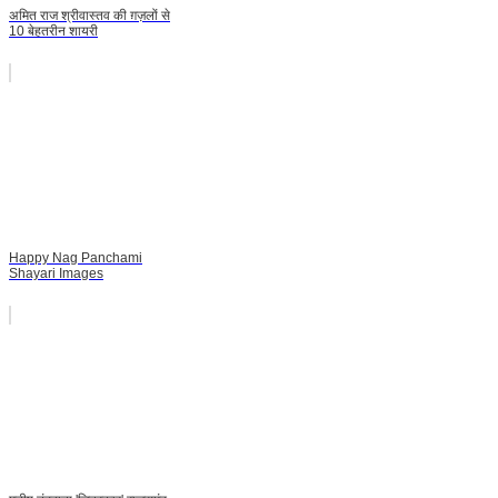
अमित राज श्रीवास्तव की ग़ज़लों से
10 बेहतरीन शायरी
Happy Nag Panchami
Shayari Images