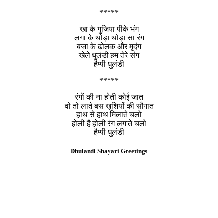
*****
खा के गुजिया पीके भंग
लगा के थोड़ा थोड़ा सा रंग
बजा के ढोलक और मृदंग
खेले धुलंडी हम तेरे संग
हैप्पी धुलंडी
*****
रंगों की ना होती कोई जात
वो तो लाते बस खुशियों की सौगात
हाथ से हाथ मिलाते चलो
होली है होली रंग लगाते चलो
हैप्पी धुलंडी
Dhulandi Shayari Greetings