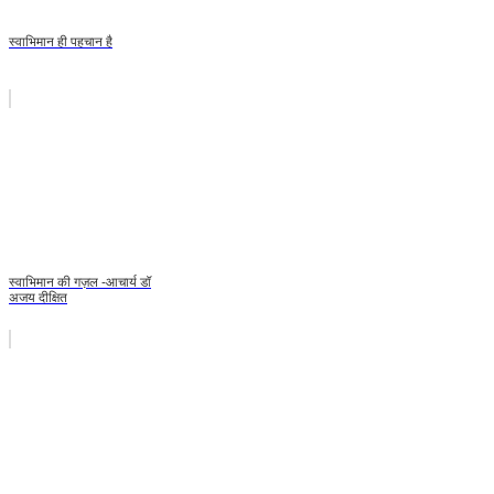
स्वाभिमान ही पहचान है
स्वाभिमान की गज़ल -आचार्य डॉ
अजय दीक्षित