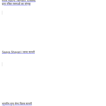
मनीष नंदवाना 'चित्रकार' राजसमंद
द्वारा रचित रचनाओं का संग्रह
Saaya Shayari | साया शायरी
भारतीय वायु सेना दिवस शायरी