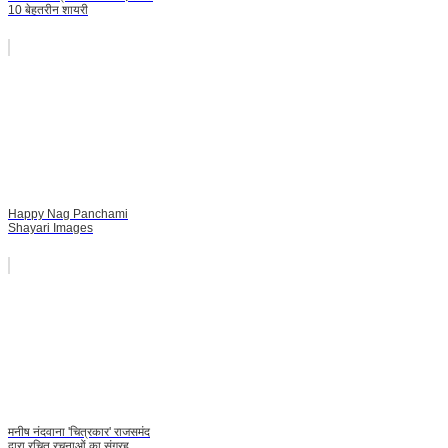
10 बेहतरीन शायरी
Happy Nag Panchami
Shayari Images
मनीष नंदवाना 'चित्रकार' राजसमंद
द्वारा रचित रचनाओं का संग्रह