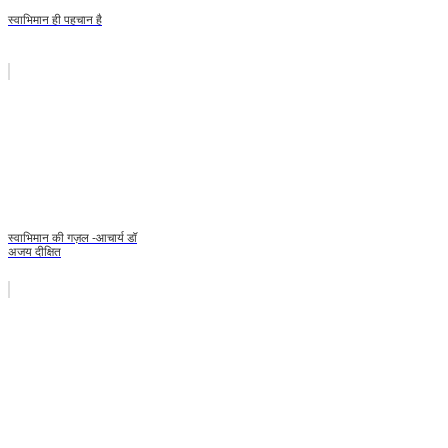
स्वाभिमान ही पहचान है
स्वाभिमान की गज़ल -आचार्य डॉ
अजय दीक्षित