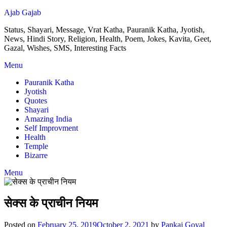
Ajab Gajab
Status, Shayari, Message, Vrat Katha, Pauranik Katha, Jyotish,
News, Hindi Story, Religion, Health, Poem, Jokes, Kavita, Geet,
Gazal, Wishes, SMS, Interesting Facts
Menu
Pauranik Katha
Jyotish
Quotes
Shayari
Amazing India
Self Improvment
Health
Temple
Bizarre
Menu
सेक्स के प्राचीन नियम
Posted on
February 25, 2019
October 2, 2021
by
Pankaj Goyal