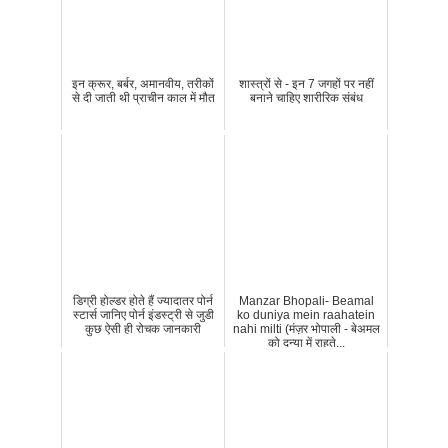
इन क्रूर, बर्बर, अमानवीय, तरीकों
शास्त्रों से - इन 7 जगहों पर नहीं
से दी जाती थी प्राचीन काल में मौत
बनाने चाहिए शारीरिक संबंध
डिग्री होल्डर होते हैं ज्यादातर पोर्न
Manzar Bhopali- Beamal
स्टार्स जानिए पोर्न इंडस्ट्री से जुडी
ko duniya mein raahatein
कुछ ऐसी ही रोचक जानकारी
nahi milti (मंज़र भोपाली - बेअमल
को दुन्या में राहते...