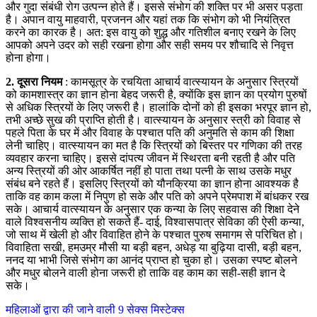
और गुदा संबंधी रोग उत्पन्न होते हैं। इससे संभोग की शक्ति पर भी असर पड़ता
है। अपान वायु माहवारी, प्रजनन और यहां तक कि संभोग को भी नियंत्रित
करने का कारक है। अत: इस वायु को शुद्ध और गतिशील बनाए रखने के लिए
आपको अपने उदर को सही रखना होगा और सही समय पर शौचादि से निवृत्त
होना होगा।
2. दूसरा नियम
: कामसूत्र के रचयिता आचार्य वात्‍स्‍यायन के अनुसार स्त्रियों
को कामशास्त्र का ज्ञान होना बेहद जरूरी है, क्‍योंकि इस ज्ञान का प्रयोग पुरुषों
से अधिक स्त्रियों के लिए जरूरी है। हालांकि दोनों को ही इसका भरपूर ज्ञान हो,
तभी अच्छे सुख की प्राप्ति होती है। वात्‍स्‍यायन के अनुसार स्‍त्री को विवाह से
पहले पिता के घर में और विवाह के पश्‍चात पति की अनुमति से काम की शिक्षा
लेनी चाहिए। वात्‍स्‍यायन का मत है कि स्त्रियों को बिस्‍तर पर गणिका की तरह
व्‍यवहार करना चाहिए। इससे दांपत्‍य जीवन में स्थिरता बनी रहती है और पति
अन्‍य स्त्रियों की ओर आकर्षित नहीं हो पाता तथा पत्‍नी के साथ उसके मधुर
संबंध बने रहते हैं। इसलिए स्त्रियों को यौनक्रिया का ज्ञान होना आवश्‍यक है
ताकि वह काम कला में निपुण हो सके और पति को अपने प्रेमपाश में बांधकर रख
सके। आचार्य वात्‍स्‍यायन के अनुसार एक कन्‍या के लिए सहवास की शिक्षा देने
वाले विश्‍वसनीय व्यक्ति हो सकते हैं- दाई, विश्वासपात्र सेविका की ऐसी कन्‍या,
जो साथ में खेली हो और विवाहित होने के पश्‍चात पुरुष समागम से परिचित हो।
विवाहिता सखी, हमउम्र मौसी या बड़ी बहन, अधेड़ या बुढ़िया दासी, बड़ी बहन,
ननद या भाभी जिसे संभोग का आनंद प्राप्‍त हो चुका हो। उसका स्पष्ट बोलने
और मधुर बोलने वाली होना जरूरी हो ताकि वह काम का सही-सही ज्ञान दे
सके।
महिलाओं द्वारा की जाने वाली 9 सेक्स मिस्टेक्स