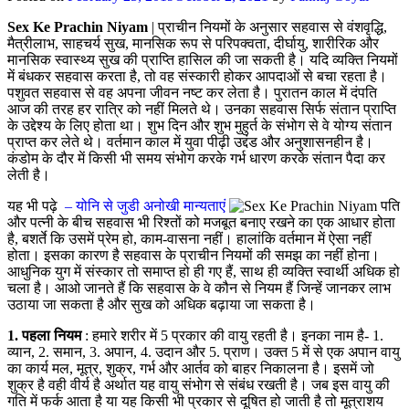
Sex Ke Prachin Niyam
| प्राचीन नियमों के अनुसार सहवास से वंशवृद्धि,
मैत्रीलाभ, साहचर्य सुख, मानसिक रूप से परिपक्वता, दीर्घायु, शारीरिक और
मानसिक स्वास्थ्य सुख की प्राप्ति हासिल की जा सकती है। यदि व्यक्ति नियमों
में बंधकर सहवास करता है, तो वह संस्कारी होकर आपदाओं से बचा रहता है।
पशुवत सहवास से वह अपना जीवन नष्ट कर लेता है। पुरातन काल में दंपति
आज की तरह हर रात्रि को नहीं मिलते थे। उनका सहवास सिर्फ संतान प्राप्ति
के उद्देश्य के लिए होता था। शुभ दिन और शुभ मुहुर्त के संभोग से वे योग्य संतान
प्राप्त कर लेते थे। वर्तमान काल में युवा पीढ़ी उद्दंड और अनुशासनहीन है।
कंडोम के दौर में किसी भी समय संभोग करके गर्भ धारण करके संतान पैदा कर
लेती है।
यह भी पढ़े
– योनि से जुडी अनोखी मान्यताएं
पति
और पत्नी के बीच सहवास भी रिश्तों को मजबूत बनाए रखने का एक आधार होता
है, बशर्ते कि उसमें प्रेम हो, काम-वासना नहीं। हालांकि वर्तमान में ऐसा नहीं
होता। इसका कारण है सहवास के प्राचीन नियमों की समझ का नहीं होना।
आधुनिक युग में संस्कार तो समाप्त हो ही गए हैं, साथ ही व्यक्ति स्वार्थी अधिक हो
चला है। आओ जानते हैं कि सहवास के वे कौन से नियम हैं जिन्हें जानकर लाभ
उठाया जा सकता है और सुख को अधिक बढ़ाया जा सकता है।
1. पहला नियम
: हमारे शरीर में 5 प्रकार की वायु रहती है। इनका नाम है- 1.
व्यान, 2. समान, 3. अपान, 4. उदान और 5. प्राण। उक्त 5 में से एक अपान वायु
का कार्य मल, मूत्र, शुक्र, गर्भ और आर्तव को बाहर निकालना है। इसमें जो
शुक्र है वही वीर्य है अर्थात यह वायु संभोग से संबंध रखती है। जब इस वायु की
गति में फर्क आता है या यह किसी भी प्रकार से दूषित हो जाती है तो मूत्राशय