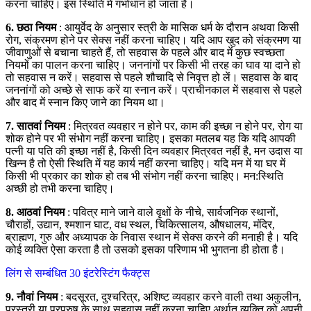
करना चाहिए। इस स्थिति में गर्भाधान हो जाता है।
6. छठा नियम
: आयुर्वेद के अनुसार स्त्री के मासिक धर्म के दौरान अथवा किसी
रोग, संक्रमण होने पर सेक्स नहीं करना चाहिए। यदि आप खुद को संक्रमण या
जीवाणुओं से बचाना चाहते हैं, तो सहवास के पहले और बाद में कुछ स्वच्छता
नियमों का पालन करना चाहिए। जननांगों पर किसी भी तरह का घाव या दाने हो
तो सहवास न करें। सहवास से पहले शौचादि से निवृत्त हो लें। सहवास के बाद
जननांगों को अच्छे से साफ करें या स्नान करें। प्राचीनकाल में सहवास से पहले
और बाद में स्नान किए जाने का नियम था।
7. सातवां नियम
: मित्रवत व्यवहार न होने पर, काम की इच्छा न होने पर, रोग या
शोक होने पर भी संभोग नहीं करना चाहिए। इसका मतलब यह कि यदि आपकी
पत्नी या पति की इच्छा नहीं है, किसी दिन व्यवहार मित्रवत नहीं है, मन उदास या
खिन्न है तो ऐसी स्थिति में यह कार्य नहीं करना चाहिए। यदि मन में या घर में
किसी भी प्रकार का शोक हो तब भी संभोग नहीं करना चाहिए। मन:स्थिति
अच्छी हो तभी करना चाहिए।
8. आठवां नियम
: पवित्र माने जाने वाले वृक्षों के नीचे, सार्वजनिक स्थानों,
चौराहों, उद्यान, श्मशान घाट, वध स्थल, चिकित्सालय, औषधालय, मंदिर,
ब्राह्मण, गुरु और अध्यापक के निवास स्थान में सेक्स करने की मनाही है। यदि
कोई व्यक्ति ऐसा करता है तो उसको इसका परिणाम भी भुगतना ही होता है।
लिंग से सम्बंधित 30 इंटरेस्टिंग फैक्ट्स
9. नौवां नियम
: बदसूरत, दुश्चरित्र, अशिष्ट व्यवहार करने वाली तथा अकुलीन,
परस्त्री या परपुरुष के साथ सहवास नहीं करना चाहिए अर्थात व्यक्ति को अपनी