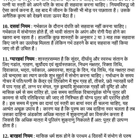
पत्नी या स्त्री को अपने पति के साथ ही सहवास करना चाहिए। नियमविरुद्ध जो
ऐसा कार्य करना है, वह बाद में जीवन के किसी भी मोड़ पर पछताता है। उसके
अनैतिक कृत्य को देखने वाला ऊपर बैठा है।
10. दसवां नियम
: गर्भकाल के दौरान दंपति को सहवास नहीं करना चाहिए।
गर्भकाल में संभोगरत होते हैं, तो भावी संतान के अपंग और रोगी पैदा होने का
खतरा बना रहता है। हालांकि कुछ शास्त्रों के अनुसार 2 या 3 माह तक सहवास
किए जाने का उल्लेख मिलता है लेकिन गर्भ ठहरने के बाद सहवास नहीं किया
जाए तो ही उचित है।
11. ग्यारहवां नियम
: शास्त्रसम्मत है कि सुंदर, दीर्घायु और स्वस्थ संतान के
लिए गडांत, ग्रहण, सूर्योदय एवं सूर्यास्तकाल, निधन नक्षत्र, रिक्ता तिथि,
दिवाकाल, भद्रा, पर्वकाल, अमावस्या, श्राद्ध के दिन, गंड तिथि, गंड नक्षत्र तथा
8वें चन्द्रमा का त्याग करके शुभ मुहुर्त में संभोग करना चाहिए। गर्भाधान के समय
गोचर में पति/पत्नी के केंद्र एवं त्रिकोण में शुभ ग्रह हों, तीसरे, छठे ग्यारहवें घरों
में पाप ग्रह हों, लग्न पर मंगल, गुरु इत्यादि शुभकारक ग्रहों की दॄष्टि हो और
मासिक धर्म से सम रात्रि हो, उस समय सात्विक विचारपूर्वक योग्य पुत्र की
कामना से यदि रतिक्रिया की जाए तो निश्चित ही योग्य पुत्र की प्राप्ति होती
है। इस समय में पुरुष का दायां एवं स्त्री का बायां स्वर ही चलना चाहिए, यह
अत्यंत अचूक उपाय है। कारण यह है कि पुरुष का जब दाहिना स्वर चलता है तब
उसका दाहिना अंडकोश अधिक मात्रा में शुक्राणुओं का विसर्जन करता है
जिससे कि अधिक मात्रा में पुल्लिंग शुक्राणु निकलते हैं अत: पुत्र ही उत्पन्न
होता है।
12. बारहवां नियम
: मासिक धर्म शुरू होने के प्रथम 4 दिवसों में संभोग से पुरुष