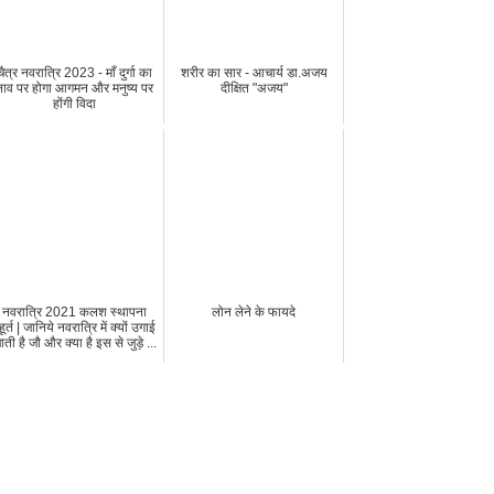
चैत्र नवरात्रि 2023 - माँ दुर्गा का
शरीर का सार - आचार्य डा.अजय
नाव पर होगा आगमन और मनुष्य पर
दीक्षित "अजय"
होंगी विदा
नवरात्रि 2021 कलश स्थापना
लोन लेने के फायदे
ुहूर्त | जानिये नवरात्रि में क्यों उगाई
ाती है जौ और क्या है इस से जुड़े ...