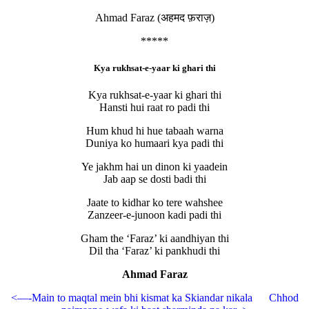
Ahmad Faraz (अहमद फ़राज़)
*****
Kya rukhsat-e-yaar ki ghari thi
Kya rukhsat-e-yaar ki ghari thi
Hansti hui raat ro padi thi
Hum khud hi hue tabaah warna
Duniya ko humaari kya padi thi
Ye jakhm hai un dinon ki yaadein
Jab aap se dosti badi thi
Jaate to kidhar ko tere wahshee
Zanzeer-e-junoon kadi padi thi
Gham the ‘Faraz’ ki aandhiyan thi
Dil tha ‘Faraz’ ki pankhudi thi
Ahmad Faraz
<—-Main to maqtal mein bhi kismat ka Skiandar nikala
Chhod