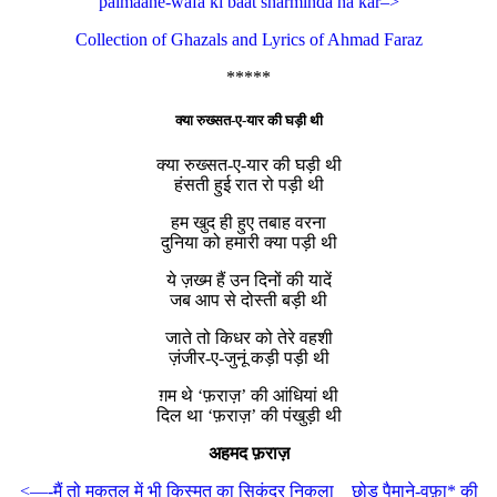
paimaane-wafa ki baat sharminda na kar–>
Collection of Ghazals and Lyrics of Ahmad Faraz
*****
क्या रुख्सत-ए-यार की घड़ी थी
क्या रुख्सत-ए-यार की घड़ी थी
हंसती हुई रात रो पड़ी थी
हम खुद ही हुए तबाह वरना
दुनिया को हमारी क्या पड़ी थी
ये ज़ख्म हैं उन दिनों की यादें
जब आप से दोस्ती बड़ी थी
जाते तो किधर को तेरे वहशी
ज़ंजीर-ए-जुनूं कड़ी पड़ी थी
ग़म थे ‘फ़राज़’ की आंधियां थी
दिल था ‘फ़राज़’ की पंखुड़ी थी
अहमद फ़राज़
<—-मैं तो मकतल में भी किस्मत का सिकंदर निकला
छोड़ पैमाने-वफ़ा* की