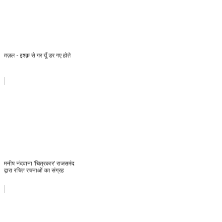
ग़ज़ल - इश्क़ से गर यूँ डर गए होते
मनीष नंदवाना 'चित्रकार' राजसमंद
द्वारा रचित रचनाओं का संग्रह