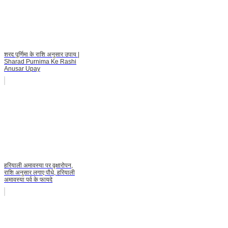
शरद पूर्णिमा के राशि अनुसार उपाय |
Sharad Purnima Ke Rashi
Anusar Upay
हरियाली अमावस्या पर वृक्षारोपन,
राशि अनुसार लगाए पौधे, हरियाली
अमावस्या पर्व के फायदे