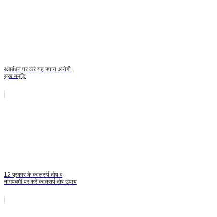
रक्षाबंधन पर करे यह उपाय आयेगी
सुख समृद्धि
12 प्रकार के कालसर्प दोष व
नागपंचमी पर करें कालसर्प दोष उपाय