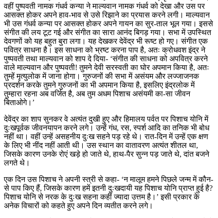
वहीं पुष्पवती नामक गंधर्व कन्या ने माल्यवान नामक गंधर्व को देखा और उस पर
आसक्त होकर अपने हाव-भाव से उसे रिझाने का प्रयास करने लगी। माल्यवान
भी उस गंधर्व कन्या पर आसक्त होकर अपने गायन का सुर-ताल भूल गया। इससे
संगीत की लय टूट गई और संगीत का सारा आनंद बिगड़ गया। सभा में उपस्थित
देवगणों को यह बहुत बुरा लगा। यह देखकर देवेंद्र भी रूष्ट हो गए। संगीत एक
पवित्र साधना है। इस साधना को भ्रष्ट करना पाप है, अतः क्रोधवश इंद्र ने
पुष्पवती तथा माल्यवान को शाप दे दिया- ‘संगीत की साधना को अपवित्र करने
वाले माल्यवान और पुष्पवती! तुमने देवी सरस्वती का घोर अपमान किया है, अतः
तुम्हें मृत्युलोक में जाना होगा। गुरुजनों की सभा में असंयम और लज्जाजनक
प्रदर्शन करके तुमने गुरुजनों का भी अपमान किया है, इसलिए इंद्रलोक में
तुम्हारा रहना अब वर्जित है, अब तुम अधम पिशाच असंयमी का-सा जीवन
बिताओगे।’
देवेंद्र का शाप सुनकर वे अत्यंत दुखी हुए और हिमालय पर्वत पर पिशाच योनि में
दुःखपूर्वक जीवनयापन करने लगे। उन्हें गंध, रस, स्पर्श आदि का तनिक भी बोध
नहीं था। वहीं उन्हें असहनीय दुःख सहने पड़ रहे थे। रात-दिन में उन्हें एक क्षण
के लिए भी नींद नहीं आती थी। उस स्थान का वातावरण अत्यंत शीतल था,
जिसके कारण उनके रोएं खड़े हो जाते थे, हाथ-पैर सुन्न पड़ जाते थे, दांत बजने
लगते थे।
एक दिन उस पिशाच ने अपनी स्त्री से कहा- ‘न मालूम हमने पिछले जन्म में कौन-
से पाप किए हैं, जिसके कारण हमें इतनी दुःखदायी यह पिशाच योनि प्राप्त हुई है?
पिशाच योनि से नरक के दुःख सहना कहीं ज्यादा उत्तम है।’ इसी प्रकार के
अनेक विचारों को कहते हुए अपने दिन व्यतीत करने लगे।