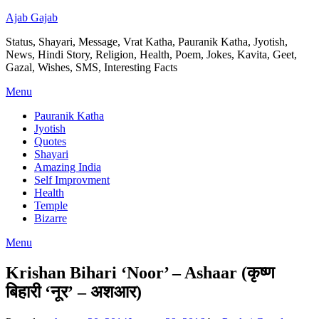
Ajab Gajab
Status, Shayari, Message, Vrat Katha, Pauranik Katha, Jyotish,
News, Hindi Story, Religion, Health, Poem, Jokes, Kavita, Geet,
Gazal, Wishes, SMS, Interesting Facts
Menu
Pauranik Katha
Jyotish
Quotes
Shayari
Amazing India
Self Improvment
Health
Temple
Bizarre
Menu
Krishan Bihari ‘Noor’ – Ashaar (कृष्ण
बिहारी ‘नूर’ – अशआर)