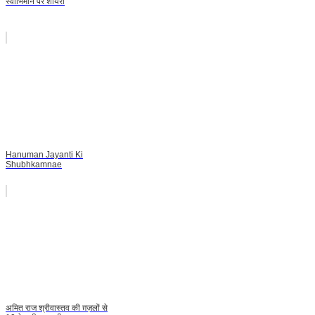
स्वाभिमान पर शायरी
Hanuman Jayanti Ki
Shubhkamnae
अमित राज श्रीवास्तव की ग़ज़लों से