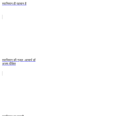
स्वाभिमान ही पहचान है
स्वाभिमान की गज़ल -आचार्य डॉ
अजय दीक्षित