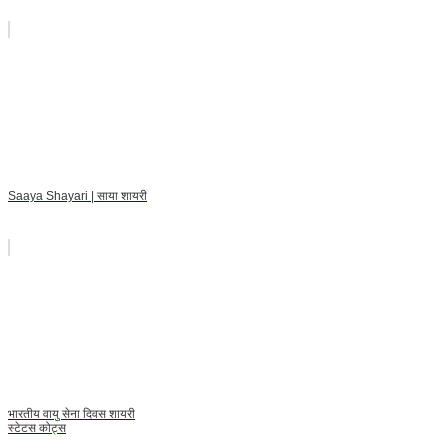
Saaya Shayari | साया शायरी
भारतीय वायु सेना दिवस शायरी
स्टेटस कोट्स