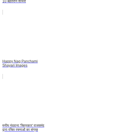
10 बेहतरीन शायरी
Happy Nag Panchami
Shayari Images
मनीष नंदवाना 'चित्रकार' राजसमंद
द्वारा रचित रचनाओं का संग्रह