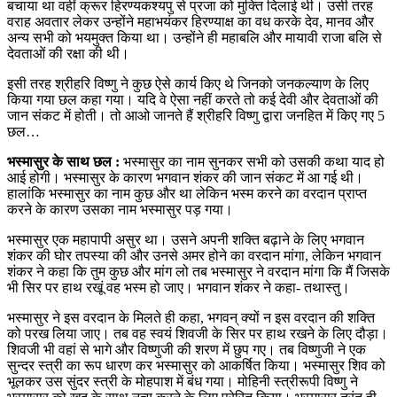
बचाया था वहीं क्रूर हिरण्यकश्यपु से प्रजा को मुक्ति दिलाई थी। उसी तरह
वराह अवतार लेकर उन्होंने महाभयंकर हिरण्याक्ष का वध करके देव, मानव और
अन्य सभी को भयमुक्त किया था। उन्होंने ही महाबलि और मायावी राजा बलि से
देवताओं की रक्षा की थी।
इसी तरह श्रीहरि विष्‍णु ने कुछ ऐसे कार्य किए थे जिनको जनकल्याण के लिए
किया गया छल कहा गया। यदि वे ऐसा नहीं करते तो कई देवी और देवताओं की
जान संकट में होती। तो आओ जानते हैं श्रीहरि विष्णु द्वारा जनहित में किए गए 5
छल…
भस्मासुर के साथ छल :
भस्मासुर का नाम सुनकर सभी को उसकी कथा याद हो
आई होगी। भस्मासुर के कारण भगवान ‍शंकर की जान संकट में आ गई थी।
हालांकि भस्मासुर का नाम कुछ और था लेकिन भस्म करने का वरदान प्राप्त
करने के कारण उसका नाम भस्मासुर पड़ गया।
भस्मासुर एक महापापी असुर था। उसने अपनी शक्ति बढ़ाने के लिए भगवान
शंकर की घोर तपस्या की और उनसे अमर होने का वरदान मांगा, लेकिन भगवान
शंकर ने कहा कि तुम कुछ और मांग लो तब भस्मासुर ने वरदान मांगा कि मैं जिसके
भी सिर पर हाथ रखूं वह भस्म हो जाए। भगवान शंकर ने कहा- तथास्तु।
भस्मासुर ने इस वरदान के मिलते ही कहा, भगवन् क्यों न इस वरदान की शक्ति
को परख लिया जाए। तब वह स्वयं शिवजी के सिर पर हाथ रखने के लिए दौड़ा।
शिवजी भी वहां से भागे और विष्णुजी की शरण में छुप गए। तब विष्णुजी ने एक
सुन्दर स्त्री का रूप धारण कर भस्मासुर को आकर्षित किया। भस्मासुर शिव को
भूलकर उस सुंदर स्त्री के मोहपाश में बंध गया। मोहिनी स्त्रीरूपी विष्णु ने