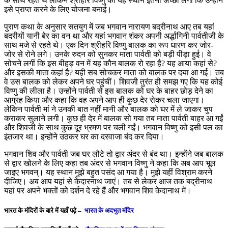
के साथ रहते थे लेकिन श्रीहरि विष्णु को यह स्थान इतना अच्छा लगा कि उन्होंने
इसे प्राप्त करने के लिए योजना बनाई।
पुराण कथा के अनुसार सतयुग में जब भगवान नारायण बद्रीनाथ आए तब यहां
बदरीयों यानी बेर का वन था और यहां भगवान शंकर अपनी अर्द्धांगिनी पार्वतीजी के
साथ मजे से रहते थे। एक दिन श्रीहरि विष्णु बालक का रूप धारण कर जोर-
जोर से रोने लगे। उनके रुदन को सुनकर माता पार्वती को बड़ी पीड़ा हुई। वे
सोचने लगीं कि इस बीहड़ वन में यह कौन बालक रो रहा है? यह आया कहां से?
और इसकी माता कहां है? यही सब सोचकर माता को बालक पर दया आ गई। तब
वे उस बालक को लेकर अपने घर पहुंचीं। शिवजी तुरंत ही ‍समझ गए कि यह कोई
विष्णु की लीला है। उन्होंने पार्वती से इस बालक को घर के बाहर छोड़ देने का
आग्रह किया और कहा कि वह अपने आप ही कुछ देर रोकर चला जाएगा।
लेकिन पार्वती मां ने उनकी बात नहीं मानी और बालक को घर में ले जाकर चुप
कराकर सुलाने लगी। कुछ ही देर में बालक सो गया तब माता पार्वती बाहर आ गईं
और शिवजी के साथ कुछ दूर भ्रमण पर चली गईं। भगवान विष्णु को इसी पल का
इंतजार था। इन्होंने उठकर घर का दरवाजा बंद कर दिया।
भगवान शिव और पार्वती जब घर लौटे तो द्वार अंदर से बंद था। इन्होंने जब बालक
से द्वार खोलने के लिए कहा तब अंदर से भगवान विष्णु ने कहा कि अब आप भूल
जाइए भगवन्। यह स्थान मुझे बहुत पसंद आ गया है। मुझे यहीं विश्राम करने
दी‍जिए। अब आप यहां से केदारनाथ जाएं। तब से लेकर आज तक बद्रीनाथ
यहां पर अपने भक्तों को दर्शन दे रहे हैं और भगवान शिव केदानाथ में।
भारत के मंदिरों के बारे में यहाँ पढ़े –
भारत के अदभुत मंदिर