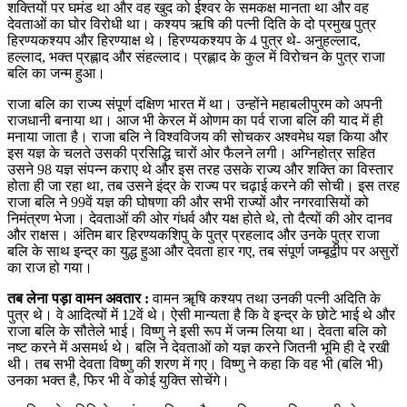
शक्तियों पर घमंड था और वह खुद को ईश्वर के समकक्ष मानता था और वह
देवताओं का घोर विरोधी था। कश्यप ऋषि की पत्नी दिति के दो प्रमुख पुत्र
हिरण्यकश्यप और हिरण्याक्ष थे। हिरण्यकश्यप के 4 पुत्र थे- अनुहल्लाद,
हल्लाद, भक्त प्रह्लाद और संहल्लाद। प्रह्लाद के कुल में विरोचन के पुत्र राजा
बलि का जन्म हुआ।
राजा बलि का राज्य संपूर्ण दक्षिण भारत में था। उन्होंने महाबलीपुरम को अपनी
राजधानी बनाया था। आज भी केरल में ओणम का पर्व राजा बलि की याद में ही
मनाया जाता है। राजा बलि ने विश्वविजय की सोचकर अश्वमेध यज्ञ किया और
इस यज्ञ के चलते उसकी प्रसिद्धि चारों ओर फैलने लगी। अग्निहोत्र सहित
उसने 98 यज्ञ संपन्न कराए थे और इस तरह उसके राज्य और शक्ति का विस्तार
होता ही जा रहा था, तब उसने इंद्र के राज्य पर चढ़ाई करने की सोची। इस तरह
राजा बलि ने 99वें यज्ञ की घोषणा की और सभी राज्यों और नगरवासियों को
निमंत्रण भेजा। देवताओं की ओर गंधर्व और यक्ष होते थे, तो दैत्यों की ओर दानव
और राक्षस। अंतिम बार हिरण्यकशिपु के पुत्र प्रहलाद और उनके पुत्र राजा
बलि के साथ इन्द्र का युद्ध हुआ और देवता हार गए, तब संपूर्ण जम्बूद्वीप पर असुरों
का राज हो गया।
तब लेना पड़ा वामन अवतार :
वामन ॠषि कश्यप तथा उनकी पत्नी अदिति के
पुत्र थे। वे आदित्यों में 12वें थे। ऐसी मान्यता है कि वे इन्द्र के छोटे भाई थे और
राजा बलि के सौतेले भाई। विष्णु ने इसी रूप में जन्म लिया था। देवता बलि को
नष्ट करने में असमर्थ थे। बलि ने देवताओं को यज्ञ करने जितनी भूमि ही दे रखी
थी। तब सभी देवता विष्णु की शरण में गए। विष्णु ने कहा कि वह भी (बलि भी)
उनका भक्त है, फिर भी वे कोई युक्ति सोचेंगे।