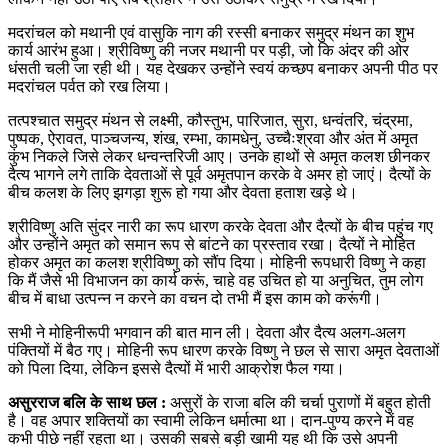
मदरांचल को मथानी एवं वासुकि नाग की रस्सी बनाकर समुद्र मंथन का शुभ
कार्य आरंभ हुआ। श्रीविष्णु की नजर मथानी पर पड़ी, जो कि अंदर की ओर
धंसती चली जा रही थी। यह देखकर उन्होंने स्वयं कच्छप बनाकर अपनी पीठ पर
मदरांचल पर्वत को रख लिया।
तत्पश्चात समुद्र मंथन से लक्ष्मी, कौस्तुभ, पारिजात, सुरा, धन्वंतरि, चंद्रमा,
पुष्पक, ऐरावत, पाञ्चजन्य, शंख, रम्भा, कामधेनु, उच्चैःश्रवा और अंत में अमृत
कुंभ निकले जिसे लेकर धन्वन्तरिजी आए। उनके हाथों से अमृत कलश छीनकर
दैत्य भागने लगे ताकि देवताओं से पूर्व अमृतपान करके वे अमर हो जाएं। दैत्यों के
बीच कलश के लिए झगड़ा शुरू हो गया और देवता हताश खड़े थे।
श्रीविष्णु अति सुंदर नारी का रूप धारण करके देवता और दैत्यों के बीच पहुंच गए
और उन्होंने अमृत को समान रूप से बांटने का प्रस्ताव रखा। दैत्यों ने मोहित
होकर अमृत का कलश श्रीविष्णु को सौंप दिया। मोहिनी रूपधारी विष्णु ने कहा
कि मैं जैसे भी विभाजन का कार्य करूं, चाहे वह उचित हो या अनुचित, तुम लोग
बीच में बाधा उत्पन्न न करने का वचन दो तभी मैं इस काम को करूंगी।
सभी ने मोहिनीरूपी भगवान की बात मान ली। देवता और दैत्य अलग-अलग
पंक्तियों में बैठ गए। मोहिनी रूप धारण करके विष्णु ने छल से सारा अमृत देवताओं
को पिला दिया, लेकिन इससे दैत्यों में भारी आक्रोश फैल गया।
असुरराज बलि के साथ छल :
असुरों के राजा बलि की चर्चा पुराणों में बहुत होती
है। वह अपार शक्तियों का स्वामी लेकिन धर्मात्मा था। दान-पुण्य करने में वह
कभी पीछे नहीं रहता था। उसकी सबसे बड़ी खामी यह थी कि उसे अपनी