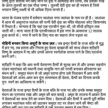
विष्णु द्वारा सतीत्व भंग किए जाने पर वृंदा ने आत्मदाह कर लिया, तब उसकी राख
के ऊपर तुलसी का एक पौधा जन्मा। तुलसी देवी वृंदा का ही स्वरूप है जिसे
भगवान विष्णु लक्ष्मी से भी अधिक प्रिय मानते हैं।
भारत के पंजाब प्रांत में वर्तमान जालंधर नगर जलंधर के नाम पर ही है। जालंधर
में आज भी असुरराज जलंधर की पत्नी देवी वृंदा का मंदिर मोहल्ला कोट किशनचंद
में स्थित है। मान्यता है कि यहां एक प्राचीन गुफा थी, जो सीधी हरिद्वार तक
जाती थी। माना जाता है कि प्राचीनकाल में इस नगर के आसपास 12 तालाब
हुआ करते थे। नगर में जाने के लिए नाव का सहारा लेना पड़ता था
मोहिनी बनकर किया असुरों के साथ छल :
जब इन्द्र दैत्यों के राजा बलि से युद्ध
में हार गए, तब हताश और निराश हुए देवता ब्रह्माजी को साथ लेकर श्रीहरि
विष्णु के आश्रय में गए और उनसे अपना स्वर्गलोक वापस पाने के लिए प्रार्थना
करने लगे।
श्रीहरि ने कहा कि आप सभी देवतागण दैत्यों से सुलह कर लें और उनका सहयोग
पाकर मदरांचल को मथानी तथा वासुकि नाग को रस्सी बनाकर क्षीरसागर का
मंथन करें। समुद्र मंथन से जो अमृत प्राप्त होगा उसे पिलाकर मैं आप सभी
देवताओं को अजर-अमर कर दूंगा तत्पश्चात ही देवता, दैत्यों का विनाश करके
पुनः स्वर्ग का आधिपत्य पा सकेंगे।
देवताओं के राजा इन्द्र दैत्यों के राजा बलि के पास गए और उनके समक्ष समुद्र
मंथन का प्रस्ताव रखा और अमृत की बात बताई। अमृत के लालच में आकर दैत्य
ने देवताओं का साथ देने का वचन दिया। देवताओं और दैत्यों ने अपनी पूरी शक्ति
लगाकर मदरांचल पर्वत को उठाकर समुद्र तट पर लेकर जाने की चेष्टा की
लेकिन नहीं उठा पाए तब श्रीहरि ने उसे उठाकर समुद्र में रख दिया।