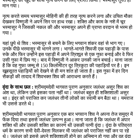
भस्मासुर को खुद के साथ नृत्य करने के लिए प्रेरित किया। भस्मासुर तुरंत ही
मान गया।
नृत्य करते समय भस्मासुर मोहिनी की ही तरह नृत्य करने लगा और उचित मौका
देखकर विष्णुजी ने अपने सिर पर हाथ रखा। शक्ति और काम के नशे में चूर
भस्मासुर ने जिसकी नकल की और भस्मासुर अपने ही प्राप्त वरदान से भस्म हो
गया।
यहां छुपे थे शिव : भस्मासुर से बचने के लिए भगवान शंकर वहां से भाग गए।
उनके पीछे भस्मासुर भी भागने लगा। भागते-भागते शिवजी एक पहाड़ी के पास
रुके और फिर उन्होंने इस पहाड़ी में अपने त्रिशूल से एक गुफा बनाई और वे फिर
उसी गुफा में छिप गए। बाद में विष्णुजी ने आकर उनकी जान बचाई। माना जाता
है कि वह गुफा जम्मू से 150 किलोमीटर दूर त्रिकुटा की पहाड़ियों पर है। इन
खूबसूरत पहाड़ियों को देखने से ही मन शांत हो जाता है। इस गुफा में हर दिन
सैकड़ों की तादाद में शिवभक्त शिव की आराधना करते हैं।
वृंदा के साथ छल :
श्रीमद्मदेवी भागवत पुराण अनुसार जलंधर असुर शिव का
अंश था, लेकिन उसे इसका पता नहीं था। जलंधर बहुत ही शक्तिशाली असुर
था। इंद्र को पराजित कर जलंधर तीनों लोकों का स्वामी बन बैठा था। यमराज
भी उससे डरते थे।
श्रीमद्मदेवी भागवत पुराण अनुसार एक बार भगवान शिव ने अपना तेज समुद्र में
फेंक दिया तथा इससे जलंधर उत्पन्न हुआ। माना जाता है कि जलंधर में अपार
शक्ति थी और उसकी शक्ति का कारण थी उसकी पत्नी वृंदा। वृंदा के पतिव्रत
धर्म के कारण सभी देवी-देवता मिलकर भी जलंधर को पराजित नहीं कर पा रहे
थे। जलंधर को इससे अपने शक्तिशाली होने का अभिमान हो गया और वह वृंदा