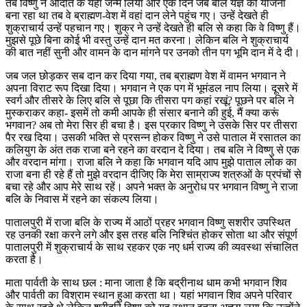
तब विष्णु ने अदिति के यहां जन्म लिया और एक दिन जब बलि यज्ञ की योजना
बना रहा था तब वे ब्राह्मण-वेश में वहां दान लेने पहुंच गए। उन्हें देखते ही
शुक्राचार्य उन्हें पहचान गए। शुक्र ने उन्हें देखते ही बलि से कहा कि वे विष्णु हैं।
मुझसे पूछे बिना कोई भी वस्तु उन्हें दान मत करना। लेकिन बलि ने शुक्राचार्य
की बात नहीं सुनी और वामन के दान मांगने पर उनको तीन पग भूमि दान में दे दी।
जब जल छोड़कर सब दान कर दिया गया, तब ब्राह्मण वेश में वामन भगवान ने
अपना विराट रूप दिखा दिया। भगवान ने एक पग में भूमंडल नाप लिया। दूसरे में
स्वर्ग और तीसरे के लिए बलि से पूछा कि तीसरा पग कहां रखूं? पूछने पर बलि ने
मुस्कराकर कहा- इसमें तो कमी आपके ही संसार बनाने की हुई, मैं क्या करूं
भगवान? अब तो मेरा सिर ही बचा है। इस प्रकार विष्णु ने उसके सिर पर तीसरा
पैर रख दिया। उसकी भक्ति से प्रसन्न होकर विष्णु ने उसे पाताल में रसातल का
कलियुग के अंत तक राजा बने रहने का वरदान दे दिया। तब बलि ने विष्णु से एक
और वरदान मांगा। राजा बलि ने कहा कि भगवान यदि आप मुझे पाताल लोक का
राजा बना ही रहे हैं तो मुझे वरदान ‍दीजिए कि मेरा साम्राज्य शत्रुओं के प्रपंचों से
बचा रहे और आप मेरे साथ रहें। अपने भक्त के अनुरोध पर भगवान विष्णु ने राजा
बलि के निवास में रहने का संकल्प लिया।
पातालपुरी में राजा बलि के राज्य में आठों प्रहर भगवान विष्णु सशरीर उपस्थित
रह उनकी रक्षा करने लगे और इस तरह बलि निश्चिंत होकर सोता था और संपूर्ण
पातालपुरी में शुक्राचार्य के साथ रहकर एक नए धर्म राज्य की व्यवस्था संचालित
करता है।
माता पार्वती के साथ छल : माना जाता है कि बद्रीनाथ धाम कभी भगवान शिव
और पार्वती का विश्राम स्थान हुआ करता था। यहां भगवान शिव अपने परिवार