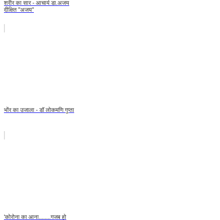
शरीर का सार - आचार्य डा.अजय
दीक्षित "अजय"
भोंर का उजाला - डॉ लोकमणि गुप्ता
'कोरोना का आना........गजब हो