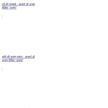
दर्द की सच्चाई - आचार्य डॉ अजय
दीक्षित "अजय"
कवि की करुण पुकार - आचार्य डॉ
अजय दीक्षित "अजय"