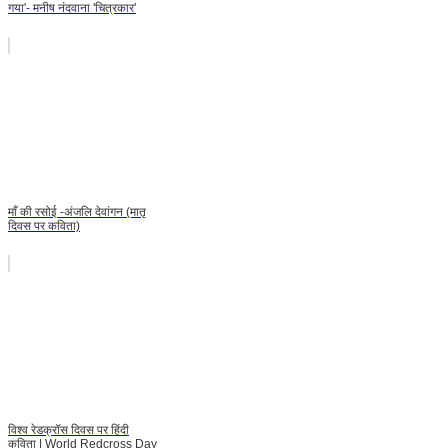
गया'- मनीष नंदवाना 'चित्रकार'
माँ की रसोई -अंजलि देवांगन (मातृ
दिवस पर कविता)
विश्व रेडक्रॉस दिवस पर हिंदी
कविता | World Redcross Day