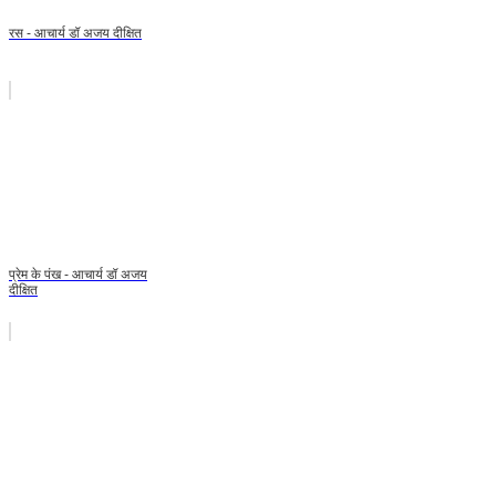
रस - आचार्य डॉ अजय दीक्षित
प्रेम के पंख - आचार्य डॉ अजय
दीक्षित