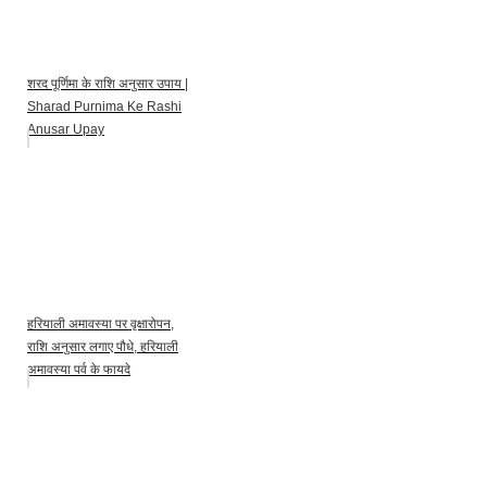
शरद पूर्णिमा के राशि अनुसार उपाय |
Sharad Purnima Ke Rashi
Anusar Upay
हरियाली अमावस्या पर वृक्षारोपन,
राशि अनुसार लगाए पौधे, हरियाली
अमावस्या पर्व के फायदे