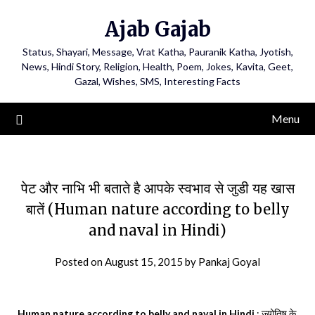
Ajab Gajab
Status, Shayari, Message, Vrat Katha, Pauranik Katha, Jyotish,
News, Hindi Story, Religion, Health, Poem, Jokes, Kavita, Geet,
Gazal, Wishes, SMS, Interesting Facts
Menu
पेट और नाभि भी बताते है आपके स्वभाव से जुडी यह खास
बातें (Human nature according to belly
and naval in Hindi)
Posted on
August 15, 2015
by
Pankaj Goyal
Human nature according to belly and naval in Hindi
: ज्योतिष के