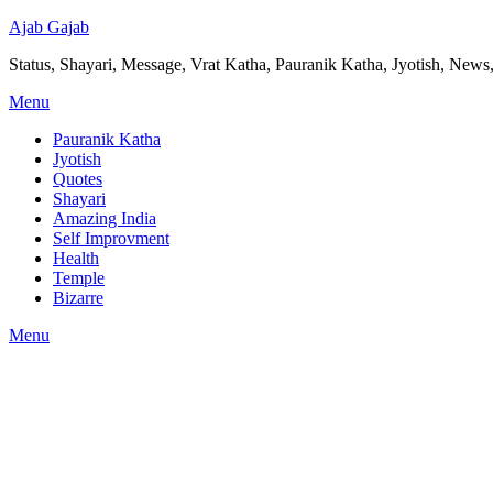
Ajab Gajab
Status, Shayari, Message, Vrat Katha, Pauranik Katha, Jyotish, News,
Menu
Pauranik Katha
Jyotish
Quotes
Shayari
Amazing India
Self Improvment
Health
Temple
Bizarre
Menu