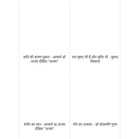
कवि की करुण पुकार - आचार्य डॉ
राम सृष्टा भी हैं और सृष्टि भी - कुमार
अजय दीक्षित "अजय"
विश्वास
शरीर का सार - आचार्य डा.अजय
भोंर का उजाला - डॉ लोकमणि गुप्ता
दीक्षित "अजय"