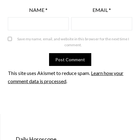
NAME
*
EMAIL
*
Save my name, email, and website in this browser for the next time I
comment.
This site uses Akismet to reduce spam.
Learn how your
comment data is processed
.
Daily Horoscope