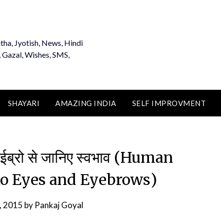
tha, Jyotish, News, Hindi
, Gazal, Wishes, SMS,
SHAYARI
AMAZING INDIA
SELF IMPROVMENT
आईब्रो से जानिए स्वभाव (Human
to Eyes and Eyebrows)
6, 2015
by
Pankaj Goyal